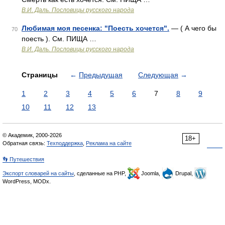
В.И. Даль. Пословицы русского народа
Любимая моя песенка: "Поесть хочется".
— ( А чего бы
70
поесть ). См. ПИЩА …
В.И. Даль. Пословицы русского народа
Страницы
←
Предыдущая
Следующая
→
1
2
3
4
5
6
7
8
9
10
11
12
13
© Академик, 2000-2026
18+
Обратная связь:
Техподдержка
,
Реклама на сайте
👣 Путешествия
Экспорт словарей на сайты
, сделанные на PHP,
Joomla,
Drupal,
WordPress, MODx.